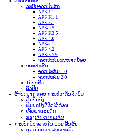
ລະບົບຈອກສີ
ລະບົບຈອກປືນສີດ
APS-1.1
APS-K1.1
APS-3.1
APS-3.5
APS-K3.5
APS-4.0
APS-4.1
APS-4.2
APS-3.5V
ຈອກປະສົມຂະໜາດນ້ອຍ
ຈອກປະສົມ
ຈອກປະສົມ 1.0
ຈອກປະສົມ 2.0
ໄມ້ປະສົມ
ຕົວປັບ
ຜ້າປິດປາກ ແລະ ການປ້ອງກັນລົດຍົນ
ຟິມປິດບັງ
ຟິມປິດບັງທີ່ຕິດໄວ້ກ່ອນ
ເຈ້ຍພາດສະຕິກ
ກອງເຈ້ຍ/ກงอนເຈ້ຍ
ການປົກປ້ອງພາຍໃນ ແລະ ພື້ນຜິວ
ຊຸດເຮັດຄວາມສະອາດລົດ