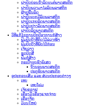
ຝາປິດບ່ອນນັ່ງລົດยนต์ພາດສະຕິກ
ຝາປິດພວງມາໄລລົດພລາສຕິກ
ຜ້າປູພື້ນລົດ
ຝາປິດເບກມືລົດພລາສຕິກ
ຝາປິດເກຍລົດພາດສະຕິກ
ຝາປິດຢາງລົດພາດສະຕິກ
ຝາປິດລົດພາດສະຕິກ
ວິທີແກ້ໄຂການປົກປ້ອງການກໍ່ສ້າງ
ຟິມປິດບັງທີ່ຕິດໄວ້ລ່ວງໜ້າ
ຟິມປິດບັງທີ່ພັບໄວ້ກ່ອນ
ເຈ້ຍວາງ
ຊຸດປິດສີ
ຟິມກໍ່ສ້າງ
ກະເປົ໋າຮູບຊົງພິເສດ
ຖົງນອນພາດສະຕິກ
ປະຕູຊິບພາດສະຕິກ
ອຸປະກອນເສີມ ແລະ ສ່ວນປະກອບຕ່າງໆ
ເທບ
ເທບໂຟມ
ເຈ້ຍຄຣາຟ
ເຄື່ອງມື/ເຄື່ອງແຈກຈ່າຍ
ເຄື່ອງຈັກ
ມ້ວນໃຫຍ່