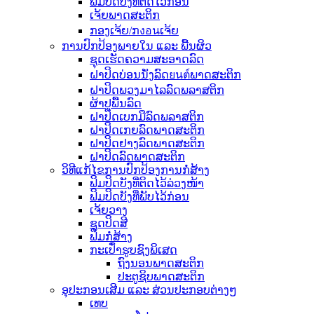
ຟິມປິດບັງທີ່ຕິດໄວ້ກ່ອນ
ເຈ້ຍພາດສະຕິກ
ກອງເຈ້ຍ/ກงอนເຈ້ຍ
ການປົກປ້ອງພາຍໃນ ແລະ ພື້ນຜິວ
ຊຸດເຮັດຄວາມສະອາດລົດ
ຝາປິດບ່ອນນັ່ງລົດยนต์ພາດສະຕິກ
ຝາປິດພວງມາໄລລົດພລາສຕິກ
ຜ້າປູພື້ນລົດ
ຝາປິດເບກມືລົດພລາສຕິກ
ຝາປິດເກຍລົດພາດສະຕິກ
ຝາປິດຢາງລົດພາດສະຕິກ
ຝາປິດລົດພາດສະຕິກ
ວິທີແກ້ໄຂການປົກປ້ອງການກໍ່ສ້າງ
ຟິມປິດບັງທີ່ຕິດໄວ້ລ່ວງໜ້າ
ຟິມປິດບັງທີ່ພັບໄວ້ກ່ອນ
ເຈ້ຍວາງ
ຊຸດປິດສີ
ຟິມກໍ່ສ້າງ
ກະເປົ໋າຮູບຊົງພິເສດ
ຖົງນອນພາດສະຕິກ
ປະຕູຊິບພາດສະຕິກ
ອຸປະກອນເສີມ ແລະ ສ່ວນປະກອບຕ່າງໆ
ເທບ