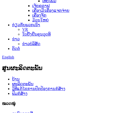
ເທບໂຟມ
ເຈ້ຍຄຣາຟ
ເຄື່ອງມື/ເຄື່ອງແຈກຈ່າຍ
ເຄື່ອງຈັກ
ມ້ວນໃຫຍ່
ກ່ຽວກັບພວກເຮົາ
VR
ໃບຢັ້ງຢືນຄຸນວຸດທິ
ຂ່າວ
ຂ່າວບໍລິສັດ
ຕິດຕໍ່
English
ສູນຜະລິດຕະພັນ
ບ້ານ
ຜະລິດຕະພັນ
ວິທີແກ້ໄຂການປົກປ້ອງການກໍ່ສ້າງ
ຟິມກໍ່ສ້າງ
ໝວດໝູ່