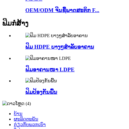
OEM/ODM ຈີນຊື້ພາດສະຕິກ F...
ຟິມກໍ່ສ້າງ
ຟິມ HDPE ບາງໆສຳລັບອາຄານ
ຟິມອາຄານໜາ LDPE
ຟິມປ້ອງກັນພື້ນ
ບ້ານ
ຜະລິດຕະພັນ
ກ່ຽວກັບພວກເຮົາ