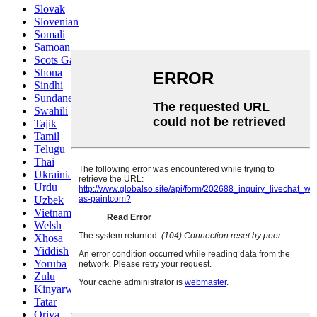
Slovak
Slovenian
Somali
Samoan
Scots Gaelic
Shona
Sindhi
Sundanese
Swahili
Tajik
Tamil
Telugu
Thai
Ukrainian
Urdu
Uzbek
Vietnamese
Welsh
Xhosa
Yiddish
Yoruba
Zulu
Kinyarwanda
Tatar
Oriya