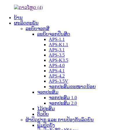
ບ້ານ
ຜະລິດຕະພັນ
ລະບົບຈອກສີ
ລະບົບຈອກປືນສີດ
APS-1.1
APS-K1.1
APS-3.1
APS-3.5
APS-K3.5
APS-4.0
APS-4.1
APS-4.2
APS-3.5V
ຈອກປະສົມຂະໜາດນ້ອຍ
ຈອກປະສົມ
ຈອກປະສົມ 1.0
ຈອກປະສົມ 2.0
ໄມ້ປະສົມ
ຕົວປັບ
ຜ້າປິດປາກ ແລະ ການປ້ອງກັນລົດຍົນ
ຟິມປິດບັງ