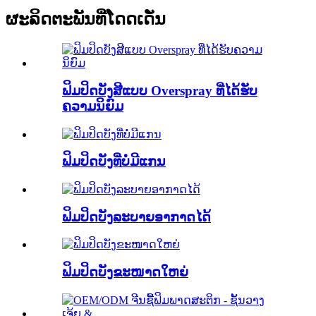
ຜະລິດຕະພັນທີ່ໂດດເດັ່ນ
ຟິມປິດບັງສີແບບ Overspray ທີ່ໄດ້ຮັບ
ຄວາມນິຍົມ
ຟິມປິດບັງທີ່ບໍ່ມີແກນ
ຟິມປິດບັງລະບາຍອາກາດໄດ້
ຟິມປິດບັງຂະໜາດໃຫຍ່