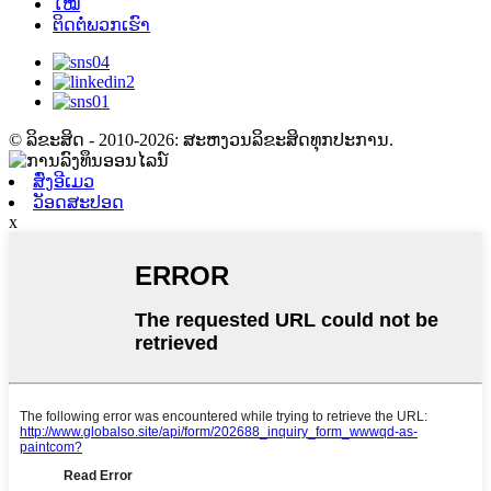
ໃໝ່
ຕິດຕໍ່ພວກເຮົາ
© ລິຂະສິດ - 2010-2026: ສະຫງວນລິຂະສິດທຸກປະການ.
ສົ່ງອີເມວ
ວັອດສະປອດ
x