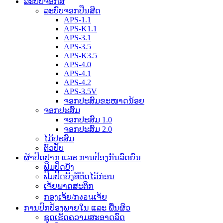
ລະບົບຈອກສີ
ລະບົບຈອກປືນສີດ
APS-1.1
APS-K1.1
APS-3.1
APS-3.5
APS-K3.5
APS-4.0
APS-4.1
APS-4.2
APS-3.5V
ຈອກປະສົມຂະໜາດນ້ອຍ
ຈອກປະສົມ
ຈອກປະສົມ 1.0
ຈອກປະສົມ 2.0
ໄມ້ປະສົມ
ຕົວປັບ
ຜ້າປິດປາກ ແລະ ການປ້ອງກັນລົດຍົນ
ຟິມປິດບັງ
ຟິມປິດບັງທີ່ຕິດໄວ້ກ່ອນ
ເຈ້ຍພາດສະຕິກ
ກອງເຈ້ຍ/ກงอนເຈ້ຍ
ການປົກປ້ອງພາຍໃນ ແລະ ພື້ນຜິວ
ຊຸດເຮັດຄວາມສະອາດລົດ