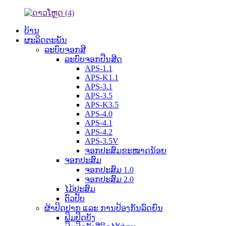
ບ້ານ
ຜະລິດຕະພັນ
ລະບົບຈອກສີ
ລະບົບຈອກປືນສີດ
APS-1.1
APS-K1.1
APS-3.1
APS-3.5
APS-K3.5
APS-4.0
APS-4.1
APS-4.2
APS-3.5V
ຈອກປະສົມຂະໜາດນ້ອຍ
ຈອກປະສົມ
ຈອກປະສົມ 1.0
ຈອກປະສົມ 2.0
ໄມ້ປະສົມ
ຕົວປັບ
ຜ້າປິດປາກ ແລະ ການປ້ອງກັນລົດຍົນ
ຟິມປິດບັງ