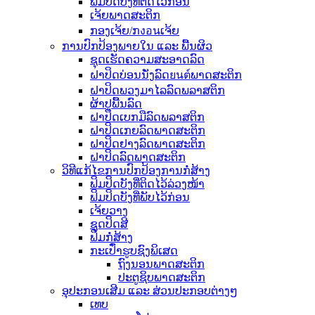
ຟິມປິດບັງທີ່ຕິດໄວ້ກ່ອນ
ເຈ້ຍພາດສະຕິກ
ກອງເຈ້ຍ/ກงอนເຈ້ຍ
ການປົກປ້ອງພາຍໃນ ແລະ ພື້ນຜິວ
ຊຸດເຮັດຄວາມສະອາດລົດ
ຝາປິດບ່ອນນັ່ງລົດยนต์ພາດສະຕິກ
ຝາປິດພວງມາໄລລົດພລາສຕິກ
ຜ້າປູພື້ນລົດ
ຝາປິດເບກມືລົດພລາສຕິກ
ຝາປິດເກຍລົດພາດສະຕິກ
ຝາປິດຢາງລົດພາດສະຕິກ
ຝາປິດລົດພາດສະຕິກ
ວິທີແກ້ໄຂການປົກປ້ອງການກໍ່ສ້າງ
ຟິມປິດບັງທີ່ຕິດໄວ້ລ່ວງໜ້າ
ຟິມປິດບັງທີ່ພັບໄວ້ກ່ອນ
ເຈ້ຍວາງ
ຊຸດປິດສີ
ຟິມກໍ່ສ້າງ
ກະເປົ໋າຮູບຊົງພິເສດ
ຖົງນອນພາດສະຕິກ
ປະຕູຊິບພາດສະຕິກ
ອຸປະກອນເສີມ ແລະ ສ່ວນປະກອບຕ່າງໆ
ເທບ