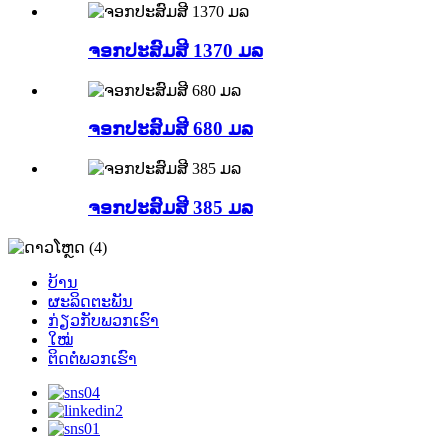
ຈອກປະສົມສີ 1370 ມລ
ຈອກປະສົມສີ 680 ມລ
ຈອກປະສົມສີ 385 ມລ
ບ້ານ
ຜະລິດຕະພັນ
ກ່ຽວກັບພວກເຮົາ
ໃໝ່
ຕິດຕໍ່ພວກເຮົາ