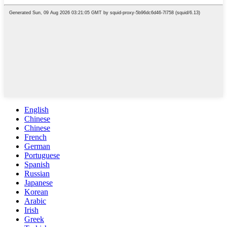
English
Chinese
Chinese
French
German
Portuguese
Spanish
Russian
Japanese
Korean
Arabic
Irish
Greek