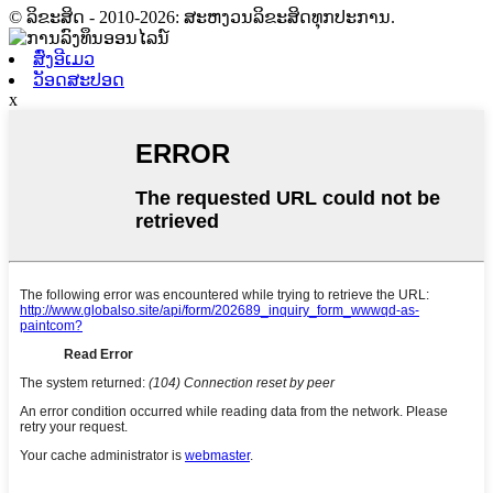
© ລິຂະສິດ - 2010-2026: ສະຫງວນລິຂະສິດທຸກປະການ.
ສົ່ງອີເມວ
ວັອດສະປອດ
x