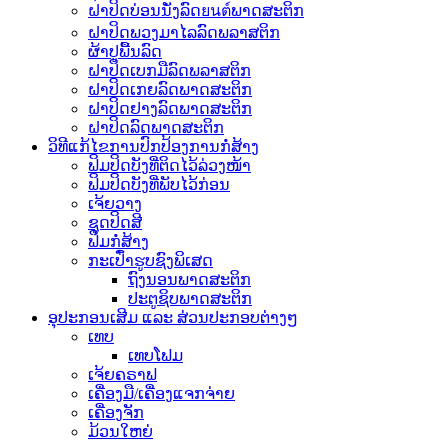
ຝາປິດບ່ອນນັ່ງລົດยนต์ພາດສະຕິກ
ຝາປິດພວງມາໄລລົດພລາສຕິກ
ຜ້າປູພື້ນລົດ
ຝາປິດເບກມືລົດພລາສຕິກ
ຝາປິດເກຍລົດພາດສະຕິກ
ຝາປິດຢາງລົດພາດສະຕິກ
ຝາປິດລົດພາດສະຕິກ
ວິທີແກ້ໄຂການປົກປ້ອງການກໍ່ສ້າງ
ຟິມປິດບັງທີ່ຕິດໄວ້ລ່ວງໜ້າ
ຟິມປິດບັງທີ່ພັບໄວ້ກ່ອນ
ເຈ້ຍວາງ
ຊຸດປິດສີ
ຟິມກໍ່ສ້າງ
ກະເປົ໋າຮູບຊົງພິເສດ
ຖົງນອນພາດສະຕິກ
ປະຕູຊິບພາດສະຕິກ
ອຸປະກອນເສີມ ແລະ ສ່ວນປະກອບຕ່າງໆ
ເທບ
ເທບໂຟມ
ເຈ້ຍຄຣາຟ
ເຄື່ອງມື/ເຄື່ອງແຈກຈ່າຍ
ເຄື່ອງຈັກ
ມ້ວນໃຫຍ່