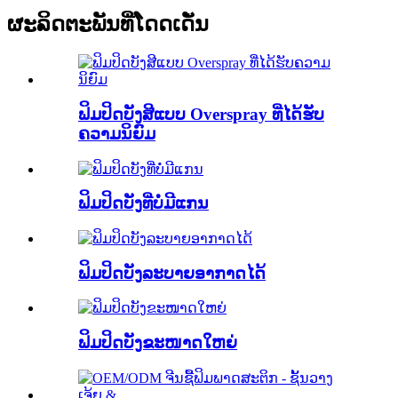
ຜະລິດຕະພັນທີ່ໂດດເດັ່ນ
ຟິມປິດບັງສີແບບ Overspray ທີ່ໄດ້ຮັບ
ຄວາມນິຍົມ
ຟິມປິດບັງທີ່ບໍ່ມີແກນ
ຟິມປິດບັງລະບາຍອາກາດໄດ້
ຟິມປິດບັງຂະໜາດໃຫຍ່