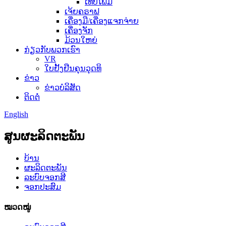
ເທບໂຟມ
ເຈ້ຍຄຣາຟ
ເຄື່ອງມື/ເຄື່ອງແຈກຈ່າຍ
ເຄື່ອງຈັກ
ມ້ວນໃຫຍ່
ກ່ຽວກັບພວກເຮົາ
VR
ໃບຢັ້ງຢືນຄຸນວຸດທິ
ຂ່າວ
ຂ່າວບໍລິສັດ
ຕິດຕໍ່
English
ສູນຜະລິດຕະພັນ
ບ້ານ
ຜະລິດຕະພັນ
ລະບົບຈອກສີ
ຈອກປະສົມ
ໝວດໝູ່