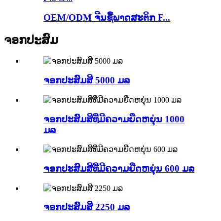
OEM/ODM ຈີນຊື້ພາດສະຕິກ F...
ຈອກປະສົມ
ຈອກປະສົມສີ 5000 ມລ
ຈອກປະສົມສີທີ່ມີຄວາມຍືດຫຍຸ່ນ 1000
ມລ
ຈອກປະສົມສີທີ່ມີຄວາມຍືດຫຍຸ່ນ 600 ມລ
ຈອກປະສົມສີ 2250 ມລ