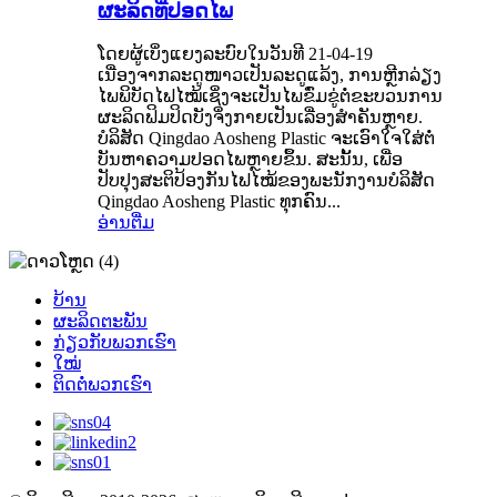
ຜະລິດທີ່ປອດໄພ
ໂດຍຜູ້ເບິ່ງແຍງລະບົບໃນວັນທີ 21-04-19
ເນື່ອງຈາກລະດູໜາວເປັນລະດູແລ້ງ, ການຫຼີກລ່ຽງ
ໄພພິບັດໄຟໄໝ້ເຊິ່ງຈະເປັນໄພຂົ່ມຂູ່ຕໍ່ຂະບວນການ
ຜະລິດຟິມປິດບັງຈຶ່ງກາຍເປັນເລື່ອງສຳຄັນຫຼາຍ.
ບໍລິສັດ Qingdao Aosheng Plastic ຈະເອົາໃຈໃສ່ຕໍ່
ບັນຫາຄວາມປອດໄພຫຼາຍຂຶ້ນ. ສະນັ້ນ, ເພື່ອ
ປັບປຸງສະຕິປ້ອງກັນໄຟໄໝ້ຂອງພະນັກງານບໍລິສັດ
Qingdao Aosheng Plastic ທຸກຄົນ...
ອ່ານຕື່ມ
ບ້ານ
ຜະລິດຕະພັນ
ກ່ຽວກັບພວກເຮົາ
ໃໝ່
ຕິດຕໍ່ພວກເຮົາ