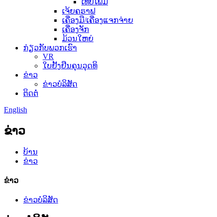
ເທບໂຟມ
ເຈ້ຍຄຣາຟ
ເຄື່ອງມື/ເຄື່ອງແຈກຈ່າຍ
ເຄື່ອງຈັກ
ມ້ວນໃຫຍ່
ກ່ຽວກັບພວກເຮົາ
VR
ໃບຢັ້ງຢືນຄຸນວຸດທິ
ຂ່າວ
ຂ່າວບໍລິສັດ
ຕິດຕໍ່
English
ຂ່າວ
ບ້ານ
ຂ່າວ
ຂ່າວ
ຂ່າວບໍລິສັດ