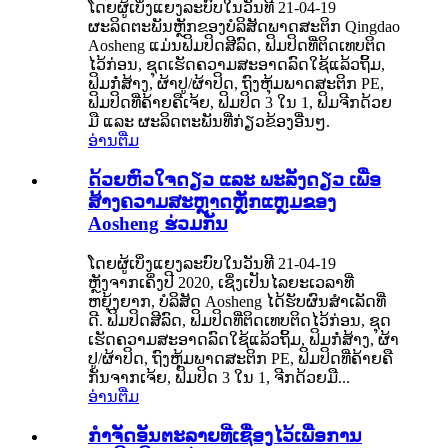
ໂດຍຜູ້ເບິ່ງແຍງລະບົບໃນວັນທີ 21-04-19
ຜະລິດຕະພັນຫຼັກຂອງບໍລິສັດພາດສະຕິກ Qingdao
Aosheng ແມ່ນຟິມປິດສີລົດ, ຟິມປິດທີ່ຕິດເທບຕິດ
ໄວ້ກ່ອນ, ຊຸດເຮັດຄວາມສະອາດລົດໃຊ້ແລ້ວຖິ້ມ,
ຟິມກໍ່ສ້າງ, ຜ້າປູ/ຜ້າປິດ, ຖົງຫຸ້ມພາດສະຕິກ PE,
ຟິມປິດທີ່ຄ້າຍຄືເຈ້ຍ, ຟິມປິດ 3 ໃນ 1, ຟິມຈີກດ້ວຍ
ມື ແລະ ຜະລິດຕະພັນທີ່ກ່ຽວຂ້ອງອື່ນໆ.
ອ່ານຕື່ມ
ດ້ວຍຫົວໃຈດຽວ ແລະ ພະລັງດຽວ ເພື່ອ
ສ້າງຄວາມສະຫຼາດຫຼັກແຫຼມຂອງ
Aosheng ຮ່ວມກັນ
ໂດຍຜູ້ເບິ່ງແຍງລະບົບໃນວັນທີ 21-04-19
ຫຼັງຈາກເຄິ່ງປີ 2020, ເຊິ່ງເປັນໄລຍະເວລາທີ່
ຫຍຸ້ງຍາກ, ບໍລິສັດ Aosheng ໄດ້ຮັບຜົນສຳເລັດທີ່
ດີ. ຟິມປິດສີລົດ, ຟິມປິດທີ່ຕິດເທບຕິດໄວ້ກ່ອນ, ຊຸດ
ເຮັດຄວາມສະອາດລົດໃຊ້ແລ້ວຖິ້ມ, ຟິມກໍ່ສ້າງ, ຜ້າ
ປູ/ຜ້າປິດ, ຖົງຫຸ້ມພາດສະຕິກ PE, ຟິມປິດທີ່ຄ້າຍຄື
ກັນຈາກເຈ້ຍ, ຟິມປິດ 3 ໃນ 1, ຈີກດ້ວຍມື...
ອ່ານຕື່ມ
ກຳຈັດອັນຕະລາຍທີ່ເຊື່ອງໄວ້ເພື່ອການ