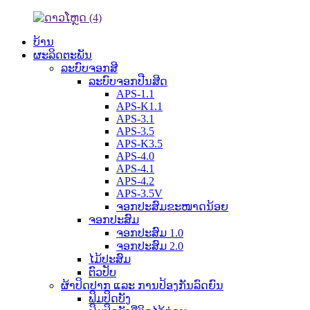
ບ້ານ
ຜະລິດຕະພັນ
ລະບົບຈອກສີ
ລະບົບຈອກປືນສີດ
APS-1.1
APS-K1.1
APS-3.1
APS-3.5
APS-K3.5
APS-4.0
APS-4.1
APS-4.2
APS-3.5V
ຈອກປະສົມຂະໜາດນ້ອຍ
ຈອກປະສົມ
ຈອກປະສົມ 1.0
ຈອກປະສົມ 2.0
ໄມ້ປະສົມ
ຕົວປັບ
ຜ້າປິດປາກ ແລະ ການປ້ອງກັນລົດຍົນ
ຟິມປິດບັງ