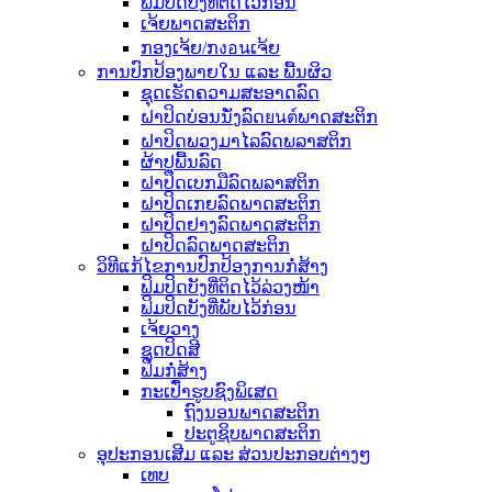
ຟິມປິດບັງທີ່ຕິດໄວ້ກ່ອນ
ເຈ້ຍພາດສະຕິກ
ກອງເຈ້ຍ/ກงอนເຈ້ຍ
ການປົກປ້ອງພາຍໃນ ແລະ ພື້ນຜິວ
ຊຸດເຮັດຄວາມສະອາດລົດ
ຝາປິດບ່ອນນັ່ງລົດยนต์ພາດສະຕິກ
ຝາປິດພວງມາໄລລົດພລາສຕິກ
ຜ້າປູພື້ນລົດ
ຝາປິດເບກມືລົດພລາສຕິກ
ຝາປິດເກຍລົດພາດສະຕິກ
ຝາປິດຢາງລົດພາດສະຕິກ
ຝາປິດລົດພາດສະຕິກ
ວິທີແກ້ໄຂການປົກປ້ອງການກໍ່ສ້າງ
ຟິມປິດບັງທີ່ຕິດໄວ້ລ່ວງໜ້າ
ຟິມປິດບັງທີ່ພັບໄວ້ກ່ອນ
ເຈ້ຍວາງ
ຊຸດປິດສີ
ຟິມກໍ່ສ້າງ
ກະເປົ໋າຮູບຊົງພິເສດ
ຖົງນອນພາດສະຕິກ
ປະຕູຊິບພາດສະຕິກ
ອຸປະກອນເສີມ ແລະ ສ່ວນປະກອບຕ່າງໆ
ເທບ