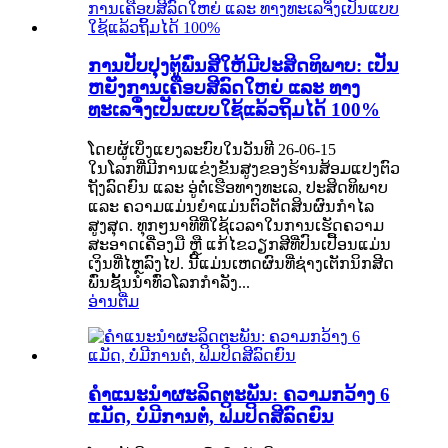
ການປັບປຸງຕູ້ພົ່ນສີໃຫ້ມີປະສິດທິພາບ: ເປັນ
ຫຍັງການເຄືອບສີລົດໃຫຍ່ ແລະ ທາງ
ທະເລຈຶ່ງເປັນແບບໃຊ້ແລ້ວຖິ້ມໄດ້ 100%
ໂດຍຜູ້ເບິ່ງແຍງລະບົບໃນວັນທີ 26-06-15
ໃນໂລກທີ່ມີການແຂ່ງຂັນສູງຂອງຮ້ານສ້ອມແປງຕົວ
ຖັງລົດຍົນ ແລະ ອູ່ຕໍ່ເຮືອທາງທະເລ, ປະສິດທິພາບ
ແລະ ຄວາມແມ່ນຍຳແມ່ນຕົວຕັດສິນຜົນກຳໄລ
ສູງສຸດ. ທຸກໆນາທີທີ່ໃຊ້ເວລາໃນການເຮັດຄວາມ
ສະອາດເຄື່ອງມື ຫຼື ແກ້ໄຂວຽກສີທີ່ປົນເປື້ອນແມ່ນ
ເງິນທີ່ໄຫຼລົງໄປ. ນີ້ແມ່ນເຫດຜົນທີ່ຊ່າງເຕັກນິກສີດ
ພົ່ນຊັ້ນນຳທົ່ວໂລກກຳລັງ...
ອ່ານຕື່ມ
ຄຳແນະນຳຜະລິດຕະພັນ: ຄວາມກວ້າງ 6
ແມັດ, ບໍ່ມີການຕໍ່, ຟິມປິດສີລົດຍົນ