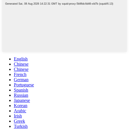
English
Chinese
Chinese
French
German
Portuguese
Spanish
Russian
Japanese
Korean
Arabic
Irish
Greek
Turkish