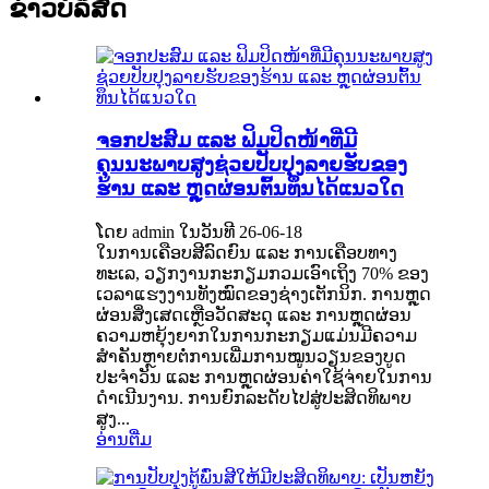
ຂ່າວບໍລິສັດ
ຈອກປະສົມ ແລະ ຟິມປິດໜ້າທີ່ມີ
ຄຸນນະພາບສູງຊ່ວຍປັບປຸງລາຍຮັບຂອງ
ຮ້ານ ແລະ ຫຼຸດຜ່ອນຕົ້ນທຶນໄດ້ແນວໃດ
ໂດຍ admin ໃນວັນທີ 26-06-18
ໃນການເຄືອບສີລົດຍົນ ແລະ ການເຄືອບທາງ
ທະເລ, ວຽກງານກະກຽມກວມເອົາເຖິງ 70% ຂອງ
ເວລາແຮງງານທັງໝົດຂອງຊ່າງເຕັກນິກ. ການຫຼຸດ
ຜ່ອນສິ່ງເສດເຫຼືອວັດສະດຸ ແລະ ການຫຼຸດຜ່ອນ
ຄວາມຫຍຸ້ງຍາກໃນການກະກຽມແມ່ນມີຄວາມ
ສຳຄັນຫຼາຍຕໍ່ການເພີ່ມການໝູນວຽນຂອງບູດ
ປະຈຳວັນ ແລະ ການຫຼຸດຜ່ອນຄ່າໃຊ້ຈ່າຍໃນການ
ດຳເນີນງານ. ການຍົກລະດັບໄປສູ່ປະສິດທິພາບ
ສູງ...
ອ່ານຕື່ມ