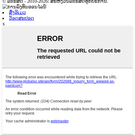
© ລິຂະສິດ - 2010-2026: ສະຫງວນລິຂະສິດທຸກປະການ.
ສົ່ງອີເມວ
ວັອດສະປອດ
x