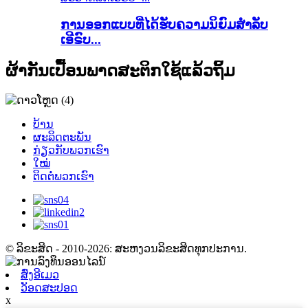
ການອອກແບບທີ່ໄດ້ຮັບຄວາມນິຍົມສຳລັບ
ເອີຣົບ...
ຜ້າກັນເປື້ອນພາດສະຕິກໃຊ້ແລ້ວຖິ້ມ
ບ້ານ
ຜະລິດຕະພັນ
ກ່ຽວກັບພວກເຮົາ
ໃໝ່
ຕິດຕໍ່ພວກເຮົາ
© ລິຂະສິດ - 2010-2026: ສະຫງວນລິຂະສິດທຸກປະການ.
ສົ່ງອີເມວ
ວັອດສະປອດ
x