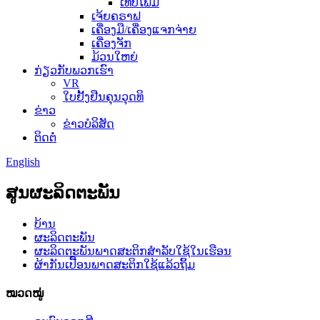
ເທບໂຟມ
ເຈ້ຍຄຣາຟ
ເຄື່ອງມື/ເຄື່ອງແຈກຈ່າຍ
ເຄື່ອງຈັກ
ມ້ວນໃຫຍ່
ກ່ຽວກັບພວກເຮົາ
VR
ໃບຢັ້ງຢືນຄຸນວຸດທິ
ຂ່າວ
ຂ່າວບໍລິສັດ
ຕິດຕໍ່
English
ສູນຜະລິດຕະພັນ
ບ້ານ
ຜະລິດຕະພັນ
ຜະລິດຕະພັນພາດສະຕິກສຳລັບໃຊ້ໃນເຮືອນ
ຜ້າກັນເປື້ອນພາດສະຕິກໃຊ້ແລ້ວຖິ້ມ
ໝວດໝູ່