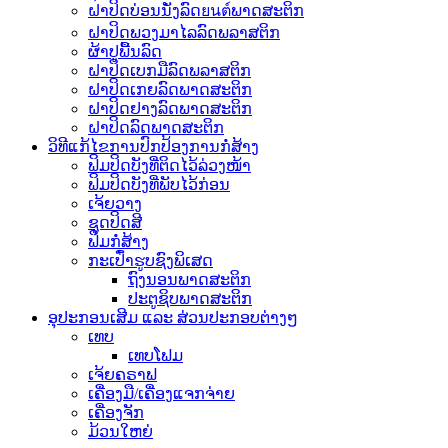
ຝາປິດບ່ອນນັ່ງລົດยนต์ພາດສະຕິກ
ຝາປິດພວງມາໄລລົດພລາສຕິກ
ຜ້າປູພື້ນລົດ
ຝາປິດເບກມືລົດພລາສຕິກ
ຝາປິດເກຍລົດພາດສະຕິກ
ຝາປິດຢາງລົດພາດສະຕິກ
ຝາປິດລົດພາດສະຕິກ
ວິທີແກ້ໄຂການປົກປ້ອງການກໍ່ສ້າງ
ຟິມປິດບັງທີ່ຕິດໄວ້ລ່ວງໜ້າ
ຟິມປິດບັງທີ່ພັບໄວ້ກ່ອນ
ເຈ້ຍວາງ
ຊຸດປິດສີ
ຟິມກໍ່ສ້າງ
ກະເປົ໋າຮູບຊົງພິເສດ
ຖົງນອນພາດສະຕິກ
ປະຕູຊິບພາດສະຕິກ
ອຸປະກອນເສີມ ແລະ ສ່ວນປະກອບຕ່າງໆ
ເທບ
ເທບໂຟມ
ເຈ້ຍຄຣາຟ
ເຄື່ອງມື/ເຄື່ອງແຈກຈ່າຍ
ເຄື່ອງຈັກ
ມ້ວນໃຫຍ່