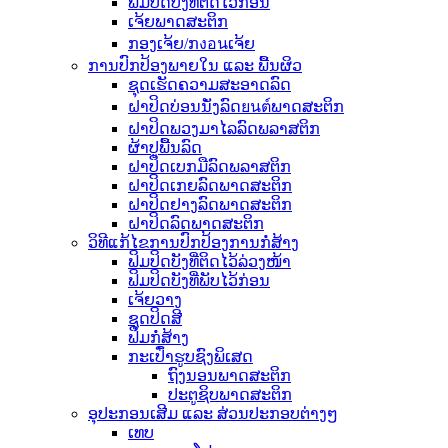
ຟິມປິດບັງທີ່ຕິດໄວ້ກ່ອນ
ເຈ້ຍພາດສະຕິກ
ກອງເຈ້ຍ/ກงอนເຈ້ຍ
ການປົກປ້ອງພາຍໃນ ແລະ ພື້ນຜິວ
ຊຸດເຮັດຄວາມສະອາດລົດ
ຝາປິດບ່ອນນັ່ງລົດยนต์ພາດສະຕິກ
ຝາປິດພວງມາໄລລົດພລາສຕິກ
ຜ້າປູພື້ນລົດ
ຝາປິດເບກມືລົດພລາສຕິກ
ຝາປິດເກຍລົດພາດສະຕິກ
ຝາປິດຢາງລົດພາດສະຕິກ
ຝາປິດລົດພາດສະຕິກ
ວິທີແກ້ໄຂການປົກປ້ອງການກໍ່ສ້າງ
ຟິມປິດບັງທີ່ຕິດໄວ້ລ່ວງໜ້າ
ຟິມປິດບັງທີ່ພັບໄວ້ກ່ອນ
ເຈ້ຍວາງ
ຊຸດປິດສີ
ຟິມກໍ່ສ້າງ
ກະເປົ໋າຮູບຊົງພິເສດ
ຖົງນອນພາດສະຕິກ
ປະຕູຊິບພາດສະຕິກ
ອຸປະກອນເສີມ ແລະ ສ່ວນປະກອບຕ່າງໆ
ເທບ