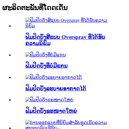
ຜະລິດຕະພັນທີ່ໂດດເດັ່ນ
ຟິມປິດບັງສີແບບ Overspray ທີ່ໄດ້ຮັບ
ຄວາມນິຍົມ
ຟິມປິດບັງທີ່ບໍ່ມີແກນ
ຟິມປິດບັງລະບາຍອາກາດໄດ້
ຟິມປິດບັງຂະໜາດໃຫຍ່