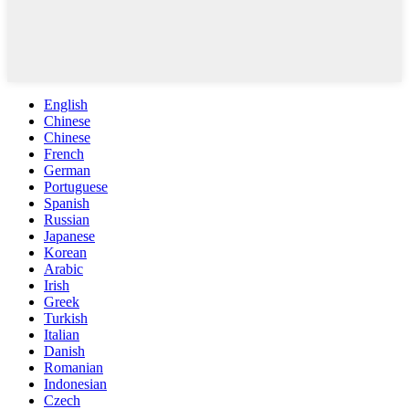
English
Chinese
Chinese
French
German
Portuguese
Spanish
Russian
Japanese
Korean
Arabic
Irish
Greek
Turkish
Italian
Danish
Romanian
Indonesian
Czech