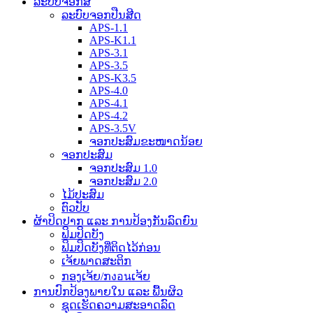
ລະບົບຈອກສີ
ລະບົບຈອກປືນສີດ
APS-1.1
APS-K1.1
APS-3.1
APS-3.5
APS-K3.5
APS-4.0
APS-4.1
APS-4.2
APS-3.5V
ຈອກປະສົມຂະໜາດນ້ອຍ
ຈອກປະສົມ
ຈອກປະສົມ 1.0
ຈອກປະສົມ 2.0
ໄມ້ປະສົມ
ຕົວປັບ
ຜ້າປິດປາກ ແລະ ການປ້ອງກັນລົດຍົນ
ຟິມປິດບັງ
ຟິມປິດບັງທີ່ຕິດໄວ້ກ່ອນ
ເຈ້ຍພາດສະຕິກ
ກອງເຈ້ຍ/ກงอนເຈ້ຍ
ການປົກປ້ອງພາຍໃນ ແລະ ພື້ນຜິວ
ຊຸດເຮັດຄວາມສະອາດລົດ