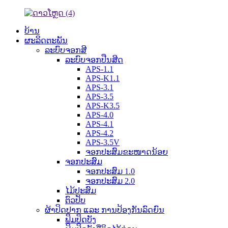
ບ້ານ
ຜະລິດຕະພັນ
ລະບົບຈອກສີ
ລະບົບຈອກປືນສີດ
APS-1.1
APS-K1.1
APS-3.1
APS-3.5
APS-K3.5
APS-4.0
APS-4.1
APS-4.2
APS-3.5V
ຈອກປະສົມຂະໜາດນ້ອຍ
ຈອກປະສົມ
ຈອກປະສົມ 1.0
ຈອກປະສົມ 2.0
ໄມ້ປະສົມ
ຕົວປັບ
ຜ້າປິດປາກ ແລະ ການປ້ອງກັນລົດຍົນ
ຟິມປິດບັງ